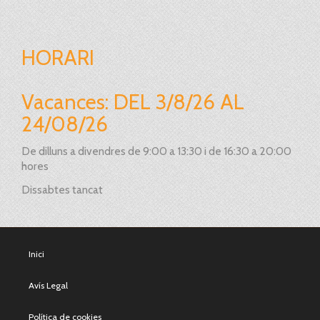
HORARI
Vacances: DEL 3/8/26 AL
24/08/26
De dilluns a divendres de 9:00 a 13:30 i de 16:30 a 20:00
hores
Dissabtes tancat
Inici
Avís Legal
Política de cookies