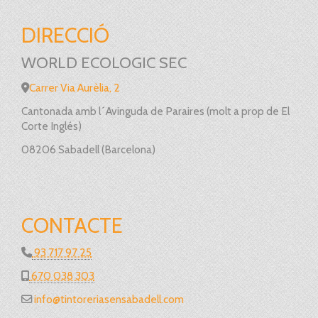
DIRECCIÓ
WORLD ECOLOGIC SEC
Carrer Via Aurèlia, 2
Cantonada amb l´Avinguda de Paraires (molt a prop de El
Corte Inglés)
08206 Sabadell (Barcelona)
CONTACTE
93 717 97 25
670 038 303
info
tintoreriasensabadell.com