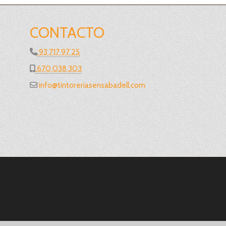
CONTACTO
93 717 97 25
670 038 303
info
tintoreriasensabadell.com