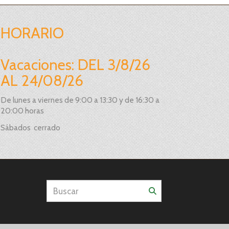
HORARIO
Vacaciones: DEL 3/8/26
AL 24/08/26
De lunes a viernes de 9:00 a 13:30 y de 16:30 a
20:00 horas
Sábados cerrado