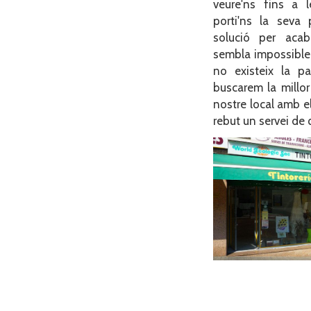
veure'ns fins a l
porti'ns la seva 
solució per aca
sembla impossible 
no existeix la p
buscarem la millor
nostre local amb e
rebut un servei de q