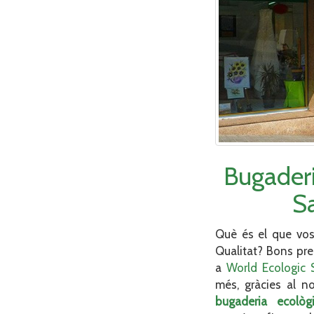
Bugaderi
S
Què és el que vos
Qualitat? Bons pre
a
World Ecologic 
més, gràcies al no
bugaderia ecològ