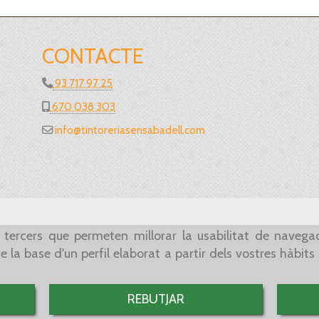
CONTACTE
93 717 97 25
670 038 303
info
tintoreriasensabadell.com
 tercers que permeten millorar la usabilitat de navegaci
 la base d'un perfil elaborat a partir dels vostres hàbit
REBUTJAR