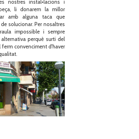
es nostres instal•lacions i
peça, li donarem la millor
bar amb alguna taca que
de solucionar. Per nosaltres
araula impossible i sempre
 alternativa perquè surti del
l ferm convenciment d'haver
ualitat.