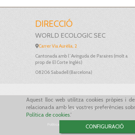
DIRECCIÓ
WORLD ECOLOGIC SEC
Carrer Via Aurèlia, 2
Cantonada amb l´Avinguda de Paraires (molt a
prop de El Corte Inglés)
08206 Sabadell (Barcelona)
Aquest lloc web utilitza cookies pròpies i de
relacionada amb les vostres preferències sobre
Inici
Avís Legal
Política de cookies
Política de cookies
.'
Política de Privacitat
CONFIGURACIÓ