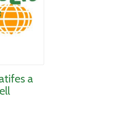
atifes a
ll