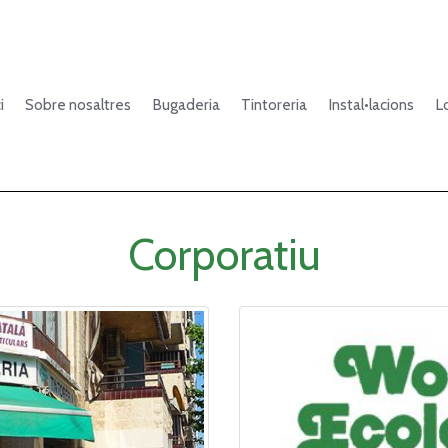
i
Sobre nosaltres
Bugaderia
Tintoreria
Instal•lacions
L
Corporatiu