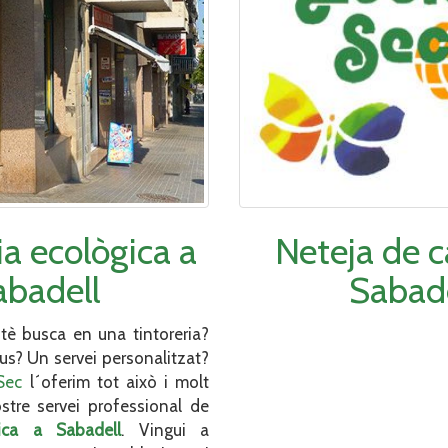
a ecològica a
Neteja de c
abadell
Sabade
tè busca en una tintoreria?
us? Un servei personalitzat?
Sec
l´oferim tot això i molt
stre servei professional de
ica a Sabadell
. Vingui a